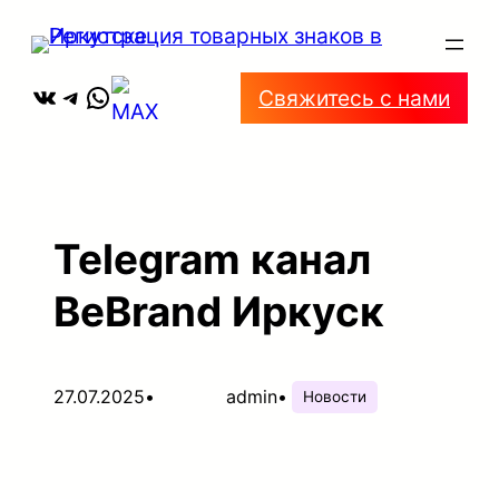
Перейти
к
ВКонтакте
Telegram
WhatsApp
содержимому
Свяжитесь с нами
Telegram канал
BeBrand Иркуск
27.07.2025
•
admin
•
Новости