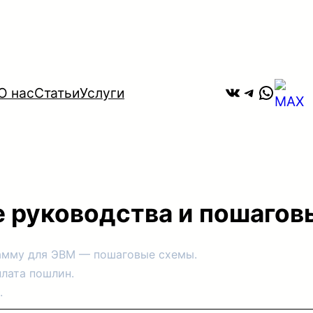
ВКонтакте
Telegra
Whats
О нас
Статьи
Услуги
 руководства и пошагов
рамму для ЭВМ — пошаговые схемы.
плата пошлин.
.