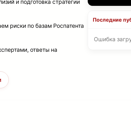
лизий и подготовка стратегии
Последние пу
ем риски по базам Роспатента
Ошибка загру
кспертами, ответы на
и