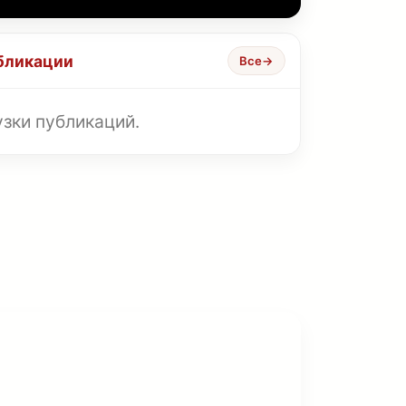
бликации
Все
→
зки публикаций.