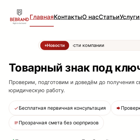
Перейти
Главная
Контакты
О нас
Статьи
Услуги
к
содержимому
Новости компании
Новости
Товарный знак под клю
Проверим, подготовим и доведём до получения с
юридическую работу.
Бесплатная первичная консультация
Проверк
Прозрачная смета без сюрпризов